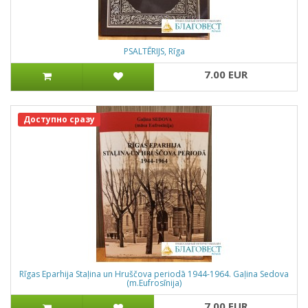
PSALTĒRIJS, Rīga
7.00 EUR
Доступно сразу
Rīgas Eparhija Staļina un Hruščova periodā 1944-1964. Gaļina Sedova
(m.Eufrosīnija)
7.00 EUR