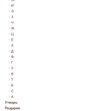
И
Э
З
Ч
Ж
Ц
Е
Х
Д
Ф
Г
У
В
Т
Б
С
А
Утварь
Подарки