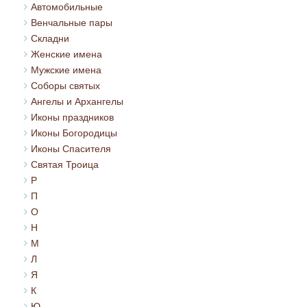
Автомобильные
Венчальные пары
Складни
Женские имена
Мужские имена
Соборы святых
Ангелы и Архангелы
Иконы праздников
Иконы Богородицы
Иконы Спасителя
Святая Троица
Р
П
О
Н
М
Л
Я
К
Ю