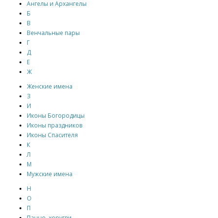
Ангелы и Архангелы
Б
В
Венчальные пары
Г
Д
Е
Ж
Женские имена
З
И
Иконы Богородицы
Иконы праздников
Иконы Спасителя
К
Л
М
Мужские имена
Н
О
П
Панно, хоругви