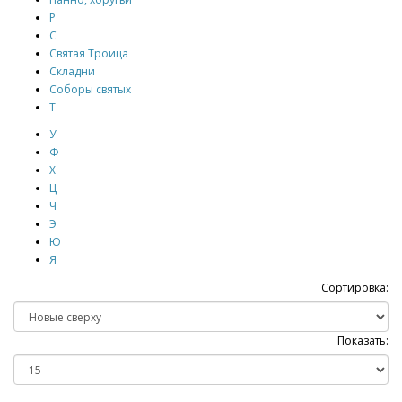
Р
С
Святая Троица
Складни
Соборы святых
Т
У
Ф
Х
Ц
Ч
Э
Ю
Я
Сортировка:
Показать: