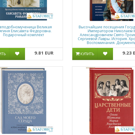
еподобномученица Великая
Высочайшие посещения Госу
ягиня Елисавета Федоровна.
Императором Николаем I
Подарочный комплект
Александровичем Свято-Трои
Сергиевой Лавры. История. Хр
Воспоминания. Документ
9.81 EUR
9.23 
ИТЬ
КУПИТЬ