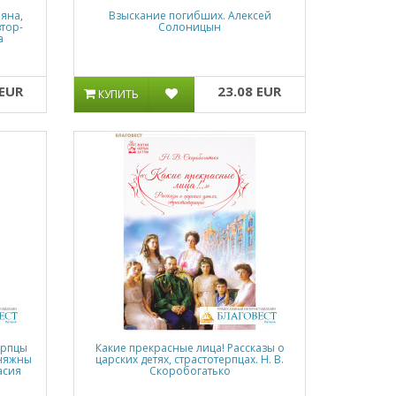
ьяна,
Взыскание погибших. Алексей
втор-
Солоницын
а
 EUR
23.08 EUR
КУПИТЬ
ерпцы
Какие прекрасные лица! Рассказы о
княжны
царских детях, страстотерпцах. Н. В.
асия
Скоробогатько