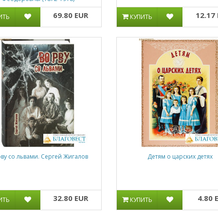
69.80 EUR
12.17
ИТЬ
КУПИТЬ
рву со львами. Сергей Жигалов
Детям о царских детях
32.80 EUR
4.80 
ИТЬ
КУПИТЬ