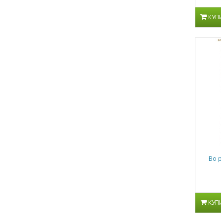
КУП
Во 
КУП