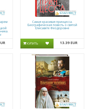
дарем
Самая красивая принцесса.
I
Биографическая повесть о святой
цкой
Елисавете Феодоровне
оника.
ы
EUR
13.39 EUR
КУПИТЬ