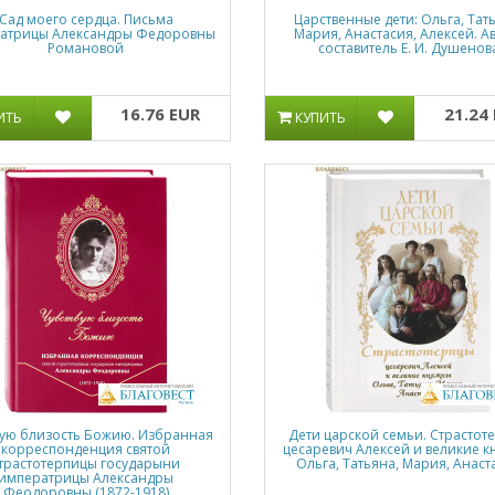
Сад моего сердца. Письма
Царственные дети: Ольга, Тат
атрицы Александры Федоровны
Мария, Анастасия, Алексей. А
Романовой
составитель Е. И. Душенов
16.76 EUR
21.24
ИТЬ
КУПИТЬ
вую близость Божию. Избранная
Дети царской семьи. Страстот
корреспонденция святой
цесаревич Алексей и великие 
трастотерпицы государыни
Ольга, Татьяна, Мария, Анаст
императрицы Александры
Феодоровны (1872-1918)