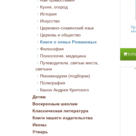
Азы православия
Кухня, огород
История
Искусство
Пр
Церковно-славянский язык
кн
Церковь и общество
Книги о семье Романовых
Философия
КУП
Психология, медицина
Путеводители, святые места,
святыни
Рекомендуем (подборки)
Полиграфия
Канон Андрея Критского
Детям
Воскресным школам
Классическая литература
Книги нашего издательства
Иконы
Утварь