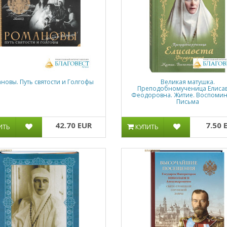
новы. Путь святости и Голгофы
Великая матушка.
Преподобномученица Елиса
Феодоровна. Житие. Воспомин
Письма
42.70 EUR
7.50 
ИТЬ
КУПИТЬ