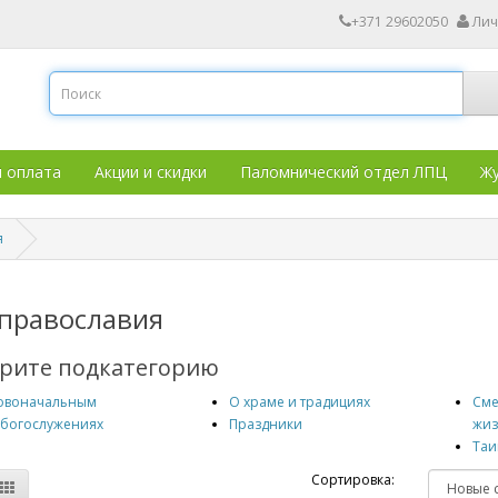
+371 29602050
Лич
и оплата
Акции и скидки
Паломнический отдел ЛПЦ
Жу
я
православия
рите подкатегорию
овоначальным
О храме и традициях
Сме
 богослужениях
Праздники
жи
Таи
Сортировка: