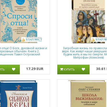
 отца! О Боге, духовной жизни и
Загробная жизнь по правосл
ерковных обычаях. Книга 2.
вере. Как живут наши умершие 
вященник Павел Островский
будем жить и мы по смерти. 
Митрофан (Алексеев)
17.29 EUR
30.61
ИТЬ
КУПИТЬ