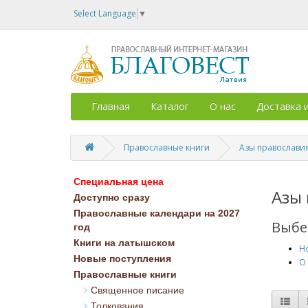
Select Language
▼
Главная
Каталог
О нас
Доставка 
Православные книги
Азы православи
Специальная цена
Азы 
Доступно сразу
Православные календари на 2027
Выбе
год
Книги на латышском
Н
Новые поступления
О
Православные книги
Священное писание
Толкования