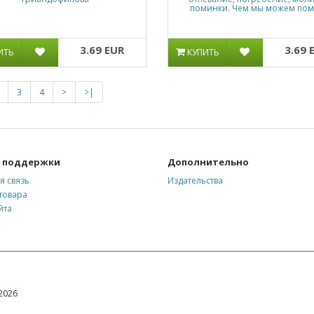
поминки. Чем мы можем по
3.69 EUR
3.69 
ИТЬ
КУПИТЬ
3
4
>
>|
 поддержки
Дополнительно
я связь
Издательства
товара
йта
2026