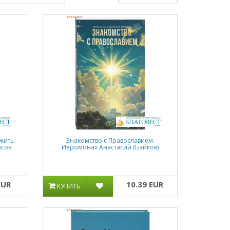
жить.
Знакомство с Православием.
асов
Иеромонах Анастасий (Байков)
EUR
10.39 EUR
КУПИТЬ