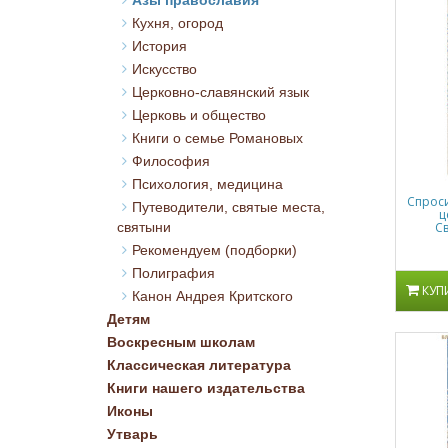
Азы православия
Кухня, огород
История
Искусство
Церковно-славянский язык
Церковь и общество
Книги о семье Романовых
Философия
Психология, медицина
Спроси
Путеводители, святые места,
ц
святыни
С
Рекомендуем (подборки)
Полиграфия
КУП
Канон Андрея Критского
Детям
Воскресным школам
Классическая литература
Книги нашего издательства
Иконы
Утварь