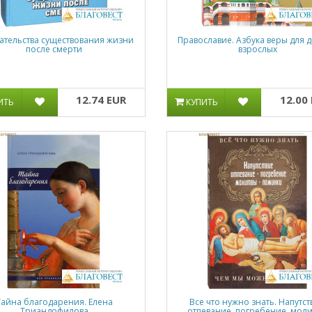
ательства существования жизни
Православие. Азбука веры для д
после смерти
взрослых
12.74 EUR
12.00
ИТЬ
КУПИТЬ
Тайна благодарения. Елена
Все что нужно знать. Напутст
Триандофилова
отпевание, погребение, моли