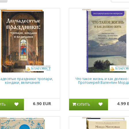
адесятые праздники: тропари,
Что такое жизнь и как должно 
кондаки, величания
Протоиерей Валентин Морд
6.90 EUR
4.99 
ИТЬ
КУПИТЬ