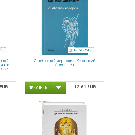
авной
О небесной иерархии. Дионисий
и как
Ареопагит
Монах
 EUR
12.61 EUR
КУПИТЬ