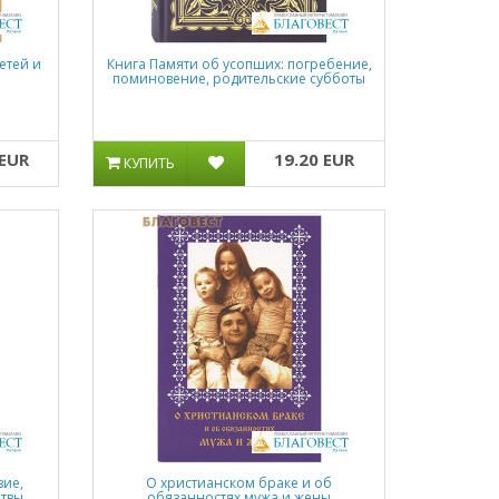
етей и
Книга Памяти об усопших: погребение,
поминовение, родительские субботы
 EUR
19.20 EUR
КУПИТЬ
вие,
О христианском браке и об
твы,
обязанностях мужа и жены