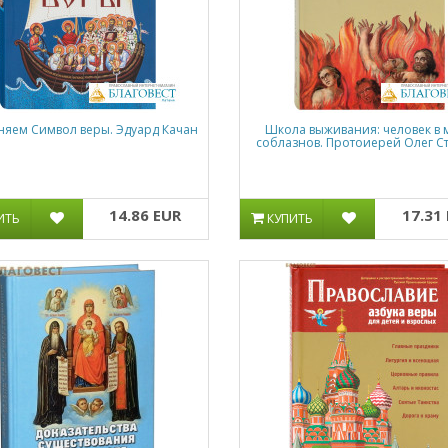
яем Символ веры. Эдуард Качан
Школа выживания: человек в
соблазнов. Протоиерей Олег С
14.86 EUR
17.31
ИТЬ
КУПИТЬ