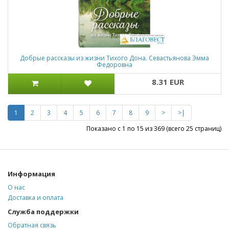
Добрые рассказы из жизни Тихого Дона. Севастьянова Эмма
Федоровна
8.31 EUR
1
2
3
4
5
6
7
8
9
>
>|
Показано с 1 по 15 из 369 (всего 25 страниц)
Информация
О нас
Доставка и оплата
Служба поддержки
Обратная связь