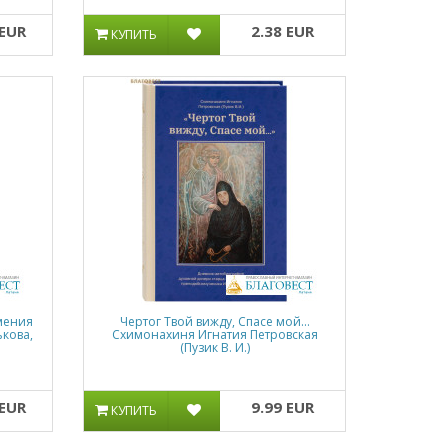
 EUR
2.38 EUR
КУПИТЬ
мения
Чертог Твой вижду, Спасе мой...
ькова,
Схимонахиня Игнатия Петровская
(Пузик В. И.)
 EUR
9.99 EUR
КУПИТЬ