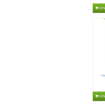
КУП
Па
КУП