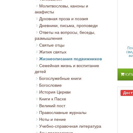
Молитвословы, каноны и
акафисты
Духовная проза и поэзия
Дневники, письма, проповеди
Ответы на вопросы, беседы,
размышления
Святые отцы
По
сви
Жития святых
ж
Жизнеописания подвижников
Семейная жизнь и воспитание
детей
КУП
Богослужебные книги
Богословие
История Церкви
Дост
Книги к Пасхе
Великий пост
Православные журналы
Ноты и пение
Учебно-справочная литература