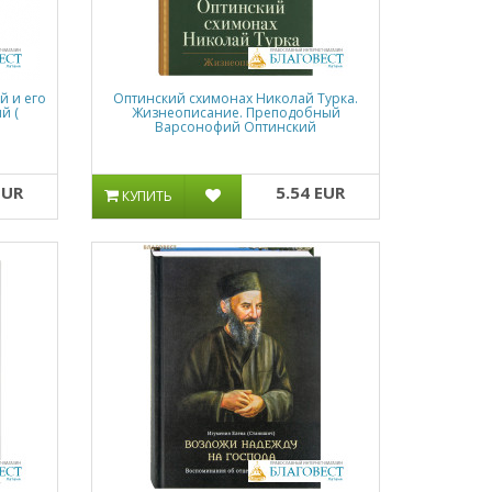
й и его
Оптинский схимонах Николай Турка.
й (
Жизнеописание. Преподобный
Варсонофий Оптинский
EUR
5.54 EUR
КУПИТЬ