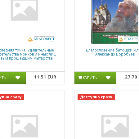
следняя точка. Удивительные
Благословение батюшки Ил
детельства монхов и иных лиц
Александр Воробьёв
ивым прошедшим мытарства
11.51 EUR
27.70
ИТЬ
КУПИТЬ
упно сразу
Доступно сразу