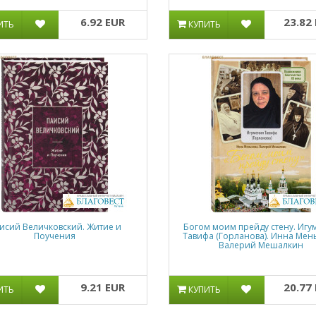
6.92 EUR
23.82
ИТЬ
КУПИТЬ
исий Величковский. Житие и
Богом моим прейду стену. Игу
Поучения
Тавифа (Горланова). Инна Мен
Валерий Мешалкин
9.21 EUR
20.77
ИТЬ
КУПИТЬ