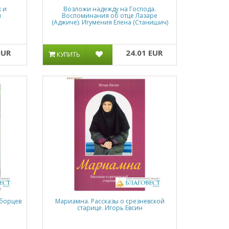
 и
Возложи надежду на Господа.
я
Воспоминания об отце Лазаре
(Аджиче). Игумения Елена (Станишич)
EUR
24.01 EUR
КУПИТЬ
зборцев
Мариамна. Рассказы о срезневской
старице. Игорь Евсин