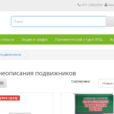
+371 29602050
Лич
и оплата
Акции и скидки
Паломнический отдел ЛПЦ
Жу
 подвижников
неописания подвижников
Сортировка:
упно сразу