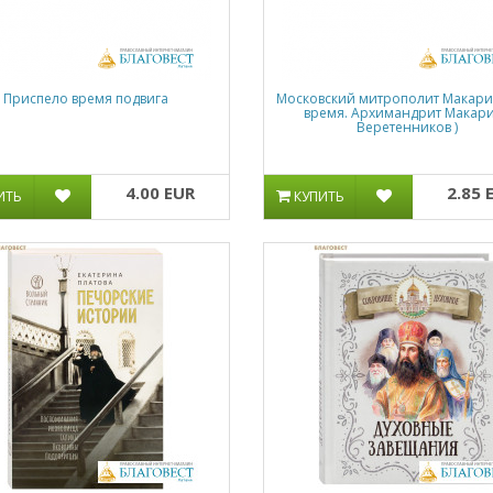
Приспело время подвига
Московский митрополит Макари
время. Архимандрит Макари
Веретенников )
4.00 EUR
2.85 
ИТЬ
КУПИТЬ