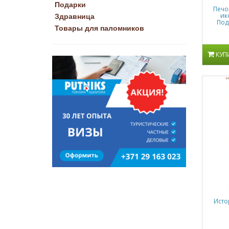
Подарки
Печо
ик
Здравница
Под
Товары для паломников
КУП
Исто