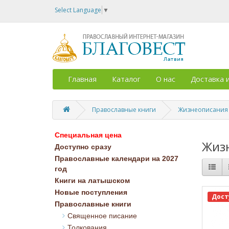
Select Language
▼
Главная
Каталог
О нас
Доставка 
Православные книги
Жизнеописания
Специальная цена
Жиз
Доступно сразу
Православные календари на 2027
год
Книги на латышском
Новые поступления
Дост
Православные книги
Священное писание
Толкования