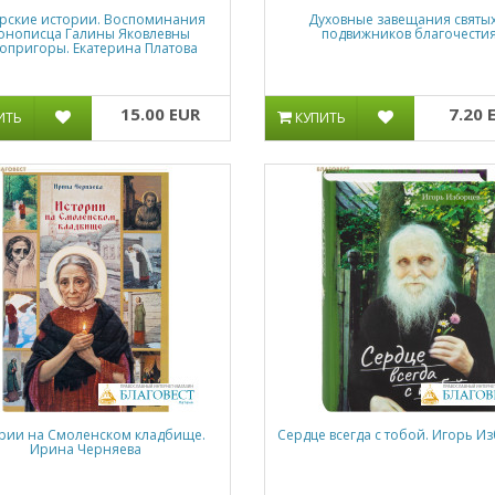
рские истории. Воспоминания
Духовные завещания святых
онописца Галины Яковлевны
подвижников благочести
опригоры. Екатерина Платова
15.00 EUR
7.20 
ИТЬ
КУПИТЬ
рии на Смоленском кладбище.
Сердце всегда с тобой. Игорь И
Ирина Черняева