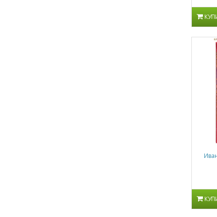
КУП
Иван
КУП