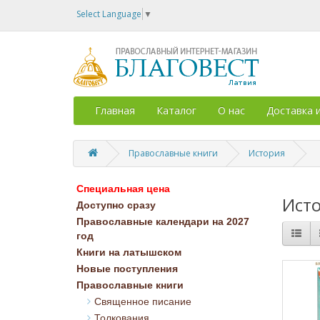
Select Language
▼
Главная
Каталог
О нас
Доставка 
Православные книги
История
Специальная цена
Ист
Доступно сразу
Православные календари на 2027
год
Книги на латышском
Новые поступления
Православные книги
Священное писание
Толкования