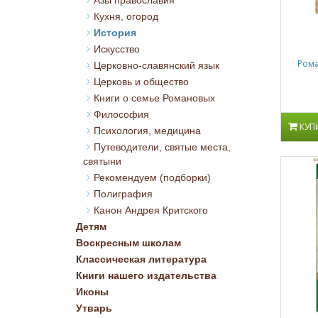
Азы православия
Кухня, огород
История
Искусство
Рома
Церковно-славянский язык
Церковь и общество
Книги о семье Романовых
Философия
КУП
Психология, медицина
Путеводители, святые места,
святыни
Рекомендуем (подборки)
Полиграфия
Канон Андрея Критского
Детям
Воскресным школам
Классическая литература
Книги нашего издательства
Иконы
Утварь