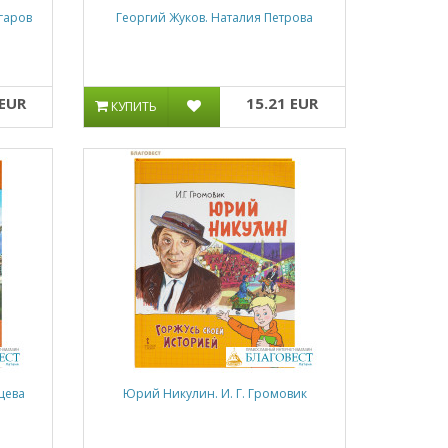
гаров
Георгий Жуков. Наталия Петрова
 EUR
15.21 EUR
КУПИТЬ
цева
Юрий Никулин. И. Г. Громовик