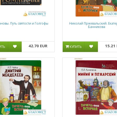
новы. Путь святости и Голгофы
Николай Пржевальский. Екат
Банникова
42.70 EUR
15.21
ИТЬ
КУПИТЬ