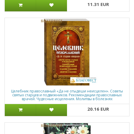
11.31 EUR
Целебник православный «Да не отыдеши неисцелен». Советы
святых старцев и подвижников. Рекомендации православных
врачей. Чудесные исцеления. Молитвы в болезнях
20.16 EUR