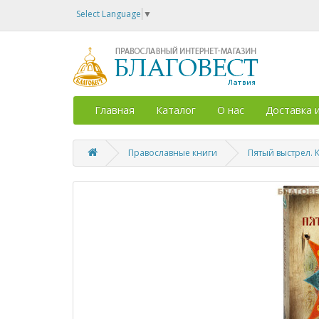
Select Language
▼
Главная
Каталог
О нас
Доставка 
Православные книги
Пятый выстрел. 