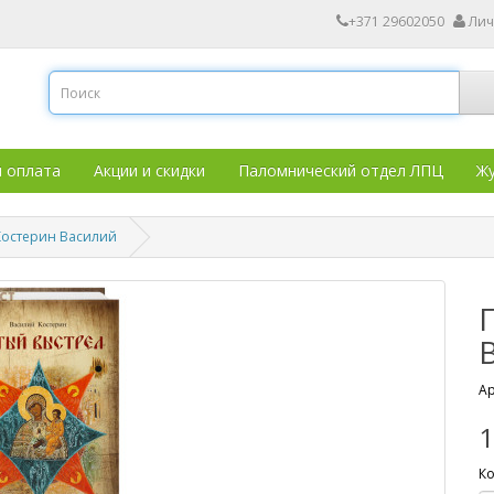
+371 29602050
Лич
и оплата
Акции и скидки
Паломнический отдел ЛПЦ
Жу
Костерин Василий
Ар
1
Ко