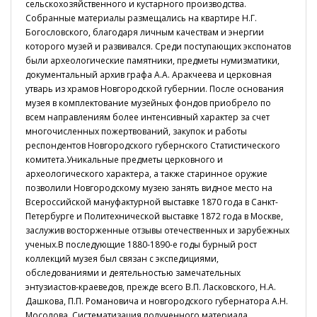
сельскохозяйственного и кустарного производства.
Собранные материалы размещались на квартире Н.Г.
Богословского, благодаря личным качествам и энергии
которого музей и развивался. Среди поступающих экспонатов
были археологические памятники, предметы нумизматики,
документальный архив графа А.А. Аракчеева и церковная
утварь из храмов Новгородской губернии. После основания
музея в комплектование музейных фондов приобрело по
всем направлениям более интенсивный характер за счет
многочисленных пожертвований, закупок и работы
респондентов Новгородского губернского Статистического
комитета.Уникальные предметы церковного и
археологического характера, а также старинное оружие
позволили Новгородскому музею занять видное место на
Всероссийской мануфактурной выставке 1870 года в Санкт-
Петербурге и Политехнической выставке 1872 года в Москве,
заслужив восторженные отзывы отечественных и зарубежных
ученых.В последующие 1880-1890-е годы бурный рост
коллекций музея был связан с экспедициями,
обследованиями и деятельностью замечательных
энтузиастов-краеведов, прежде всего В.П. Ласковского, Н.А.
Дашкова, П.П. Романовича и новгородского губернатора А.Н.
Мосолова. Систематизация полученного материала