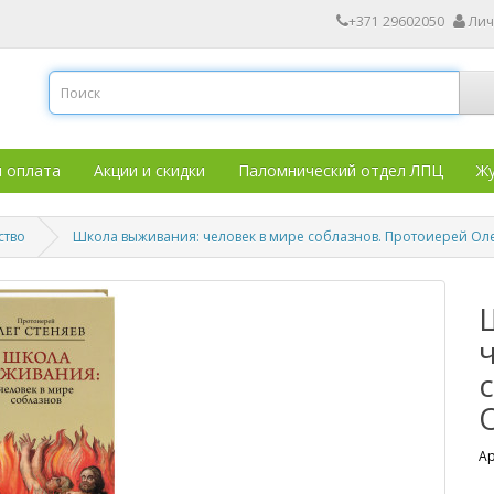
+371 29602050
Лич
и оплата
Акции и скидки
Паломнический отдел ЛПЦ
Жу
ство
Школа выживания: человек в мире соблазнов. Протоиерей Оле
Ар