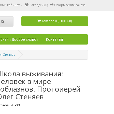
ный кабинет
Закладки (0)
Оформление заказа
Товаров 0 (0.00 EUR)
рнал «Доброе слово»
Контакты
г Стеняев
Школа выживания:
человек в мире
соблазнов. Протоиерей
Олег Стеняев
тикул :
43933