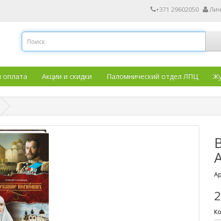
+371 29602050
Лич
и оплата
Акции и скидки
Паломнический отдел ЛПЦ
Жу
Ар
2
Ко