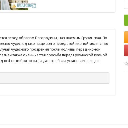
ается перед образом Богородицы, называемым Грузинская. По
ество чудес, однако чаще всего перед этой иконой молятся во
случай чудесного прозрения после молитвы перед иконой
лезней также очень частая просьба перед Грузинской иконой
о 4 сентября по н.с., а дата эта была установлена еще в